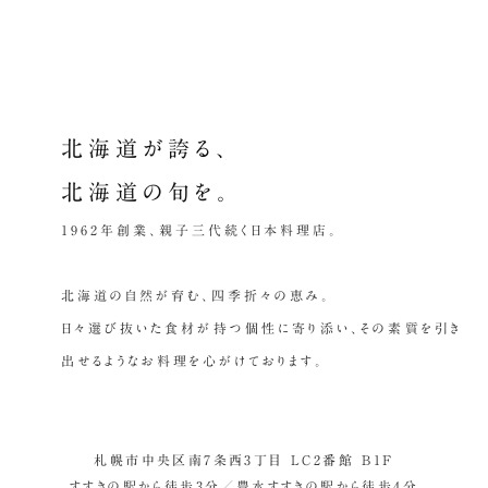
北海道が誇る、
北海道の旬を。
1962年創業、親子三代続く日本料理店。
北海道の自然が育む、四季折々の恵み。
日々選び抜いた食材が持つ個性に寄り添い、その素質を引き
出せるようなお料理を心がけております。
札幌市中央区南7条西3丁目 LC2番館 B1F
すすきの駅から徒歩3分／豊水すすきの駅から徒歩4分